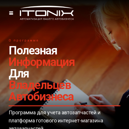
О программе
Полезная
Информация
Для
Владельцев
Автобизнеса
Программа для учета автозапчастей и
платформа готового интернет-магазина
автозапчастей.