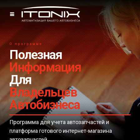
О программе
Полезная
Информация
Для
Владельцев
Автобизнеса
Программа для учета автозапчастей и
платформа готового интернет-магазина
автозапчастей.